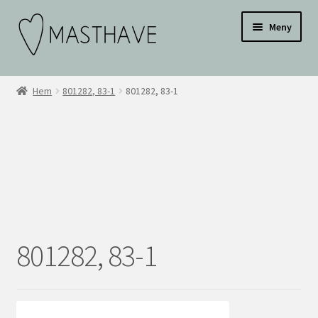
Hoppa
Hoppa
Testar
Meny
till
till
navigering
innehåll
WEBBUTIK
Hem
801282, 83-1
801282, 83-1
OM OSS
INSPIRATION
KONTAKT
BLI ÅTERFÖRSÄLJARE
801282, 83-1
ÅF KONTO