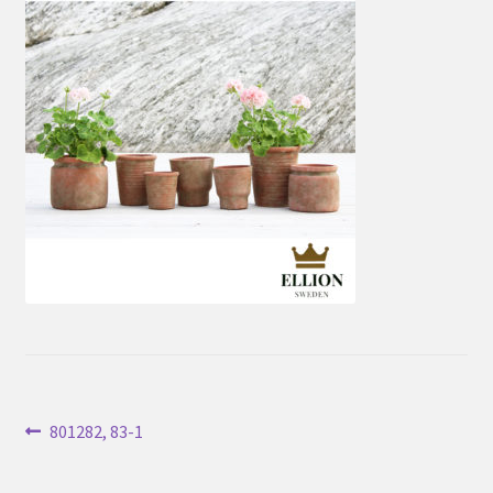
Inläggsnavigering
Föregående
801282, 83-1
inlägg: