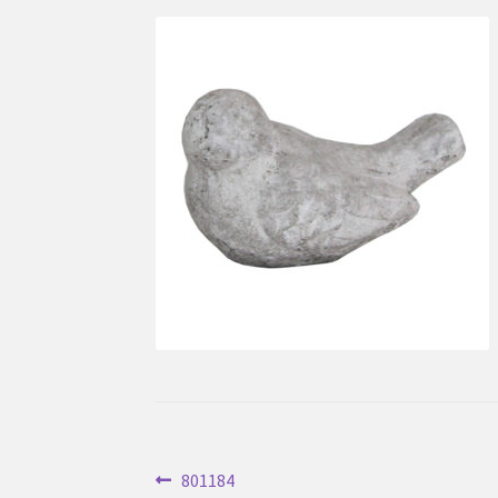
Inläggsnavigering
Föregående
801184