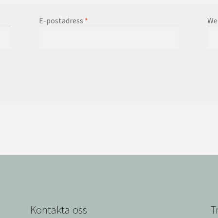
E-postadress
*
We
Kontakta oss
T