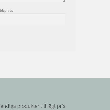
bbplats
rendiga produkter till lågt pris