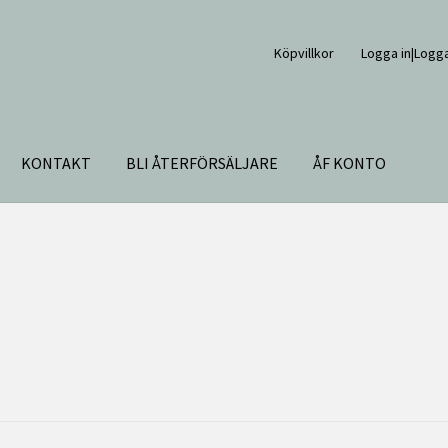
Köpvillkor
Logga in|Logga
KONTAKT
BLI ÅTERFÖRSÄLJARE
ÅF KONTO