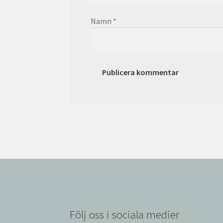
Namn
*
Följ oss i sociala medier