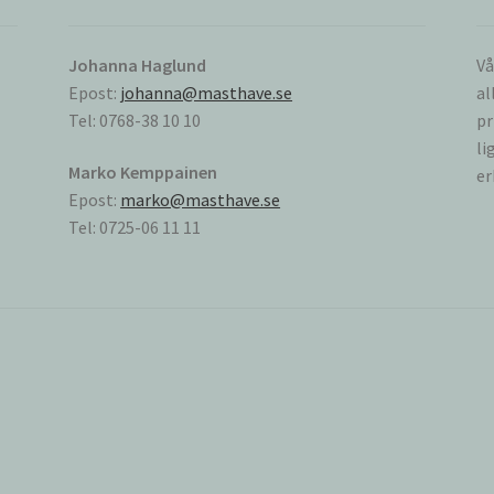
Johanna Haglund
Vå
Epost:
johanna@masthave.se
al
Tel: 0768-38 10 10
pr
li
Marko Kemppainen
er
Epost:
marko@masthave.se
Tel: 0725-06 11 11