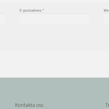
E-postadress
*
We
Kontakta oss
T