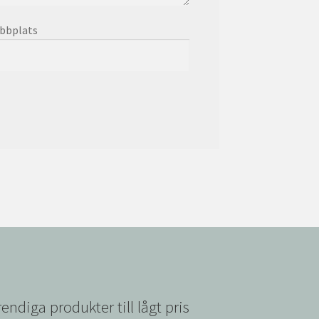
bbplats
rendiga produkter till lågt pris