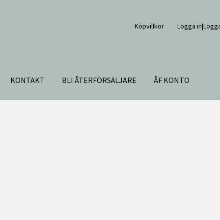
Köpvillkor
Logga in|Logga
KONTAKT
BLI ÅTERFÖRSÄLJARE
ÅF KONTO