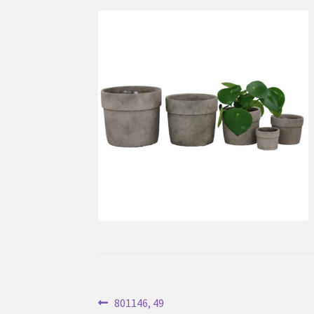
Inläggsnavigering
Föregående
801146, 49