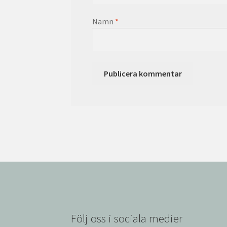
Namn
*
Följ oss i sociala medier