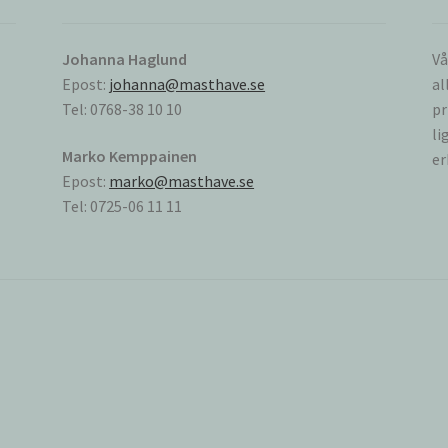
Johanna Haglund
Vå
Epost:
johanna@masthave.se
al
Tel: 0768-38 10 10
pr
li
Marko Kemppainen
er
Epost:
marko@masthave.se
Tel: 0725-06 11 11