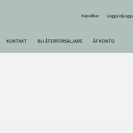
Köpvillkor
Logga in|Logga
KONTAKT
BLI ÅTERFÖRSÄLJARE
ÅF KONTO