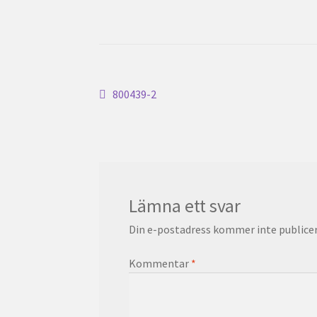
Inläggsnavigering
Föregående
800439-2
inlägg:
Lämna ett svar
Din e-postadress kommer inte publicer
Kommentar
*