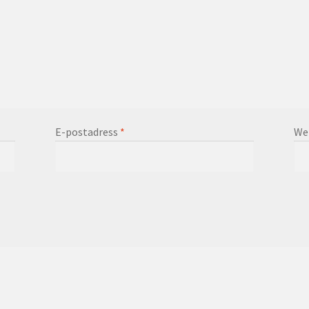
E-postadress
*
We