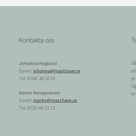
Kontakta oss
T
Johanna Haglund
Vå
Epost:
johanna@masthave.se
al
Tel: 0768-38 10 10
pr
li
Marko Kemppainen
er
Epost:
marko@masthave.se
Tel: 0725-06 11 11