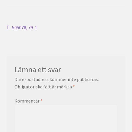
Inläggsnavigering
Föregående
505078, 79-1
inlägg:
Lämna ett svar
Din e-postadress kommer inte publiceras.
Obligatoriska fält är märkta
*
Kommentar
*