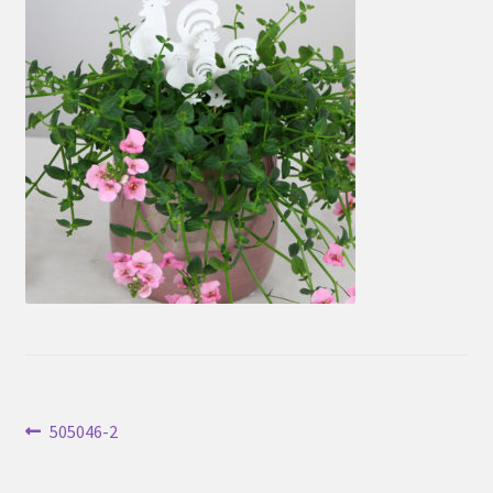
Inläggsnavigering
Föregående
505046-2
inlägg: