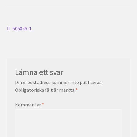
Inläggsnavigering
Föregående
505045-1
inlägg:
Lämna ett svar
Din e-postadress kommer inte publiceras.
Obligatoriska fält är märkta
*
Kommentar
*