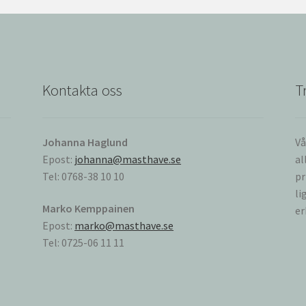
Kontakta oss
T
Johanna Haglund
Vå
Epost:
johanna@masthave.se
al
Tel: 0768-38 10 10
pr
li
Marko Kemppainen
er
Epost:
marko@masthave.se
Tel: 0725-06 11 11