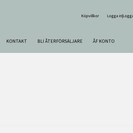
Köpvillkor
Logga in|Logga
KONTAKT
BLI ÅTERFÖRSÄLJARE
ÅF KONTO