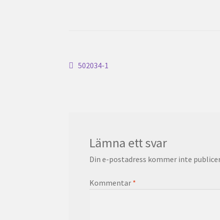
Inläggsnavigering
Föregående
502034-1
inlägg:
Lämna ett svar
Din e-postadress kommer inte publicer
Kommentar
*