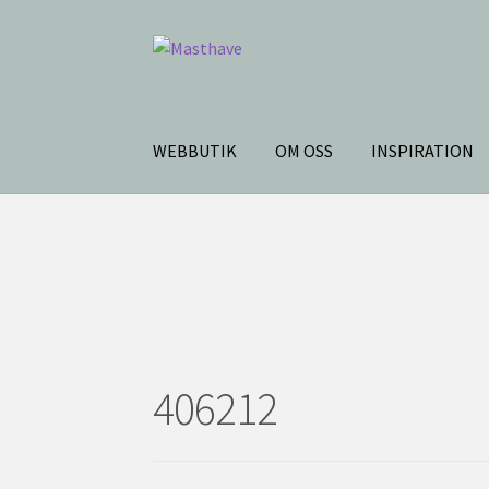
Testar
Hoppa
Hoppa
till
till
navigering
innehåll
Hem
406212
406212
WEBBUTIK
OM OSS
INSPIRATION
406212