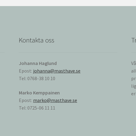
Kontakta oss
T
Johanna Haglund
Vå
Epost:
johanna@masthave.se
al
Tel: 0768-38 10 10
pr
li
Marko Kemppainen
er
Epost:
marko@masthave.se
Tel: 0725-06 11 11