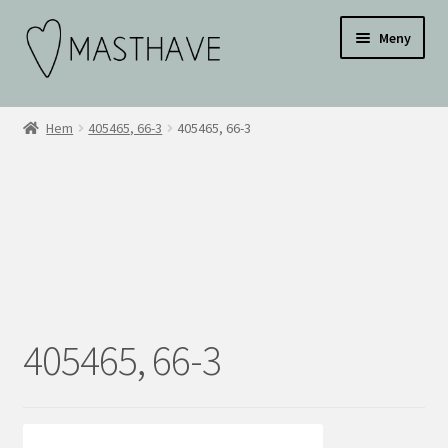
Hoppa
Hoppa
Testar
Meny
till
till
navigering
innehåll
WEBBUTIK
Hem
405465, 66-3
405465, 66-3
OM OSS
INSPIRATION
KONTAKT
BLI ÅTERFÖRSÄLJARE
405465, 66-3
ÅF KONTO