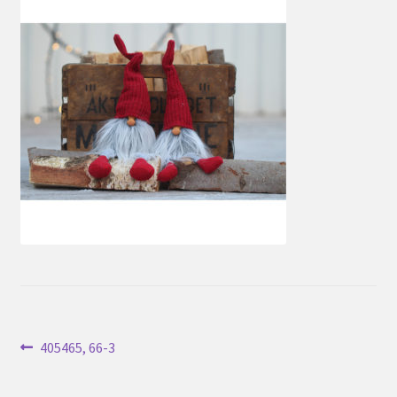
Inläggsnavigering
Föregående
405465, 66-3
inlägg: