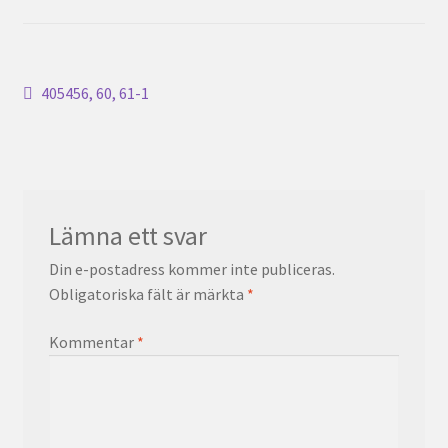
Inläggsnavigering
Föregående
405456, 60, 61-1
inlägg:
Lämna ett svar
Din e-postadress kommer inte publiceras.
Obligatoriska fält är märkta
*
Kommentar
*