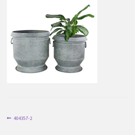
Inläggsnavigering
Föregående
404357-2
inlägg: