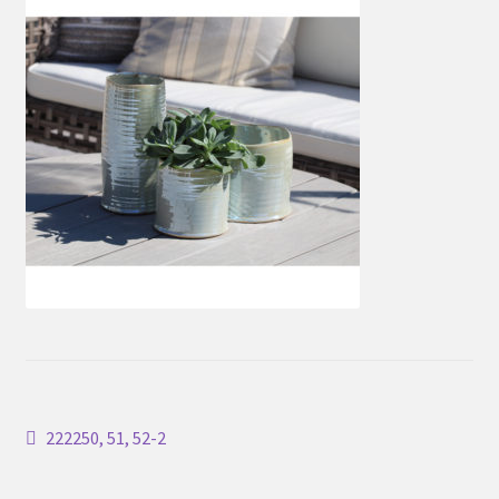
Inläggsnavigering
Föregående
222250, 51, 52-2
inlägg: