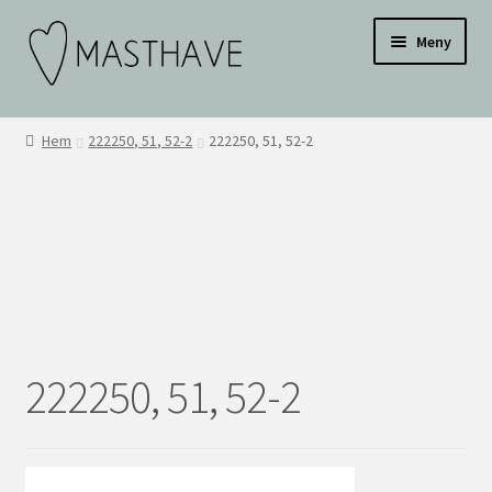
Hoppa
Hoppa
Testar
Meny
till
till
navigering
innehåll
WEBBUTIK
Hem
222250, 51, 52-2
222250, 51, 52-2
OM OSS
INSPIRATION
KONTAKT
BLI ÅTERFÖRSÄLJARE
222250, 51, 52-2
ÅF KONTO