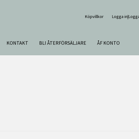
Köpvillkor
Logga in|Logga
KONTAKT
BLI ÅTERFÖRSÄLJARE
ÅF KONTO