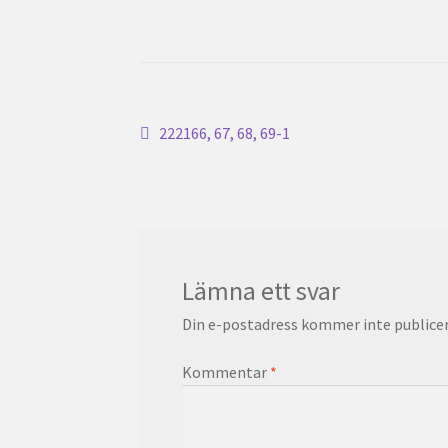
Inläggsnavigering
Föregående
222166, 67, 68, 69-1
inlägg:
Lämna ett svar
Din e-postadress kommer inte publicer
Kommentar
*