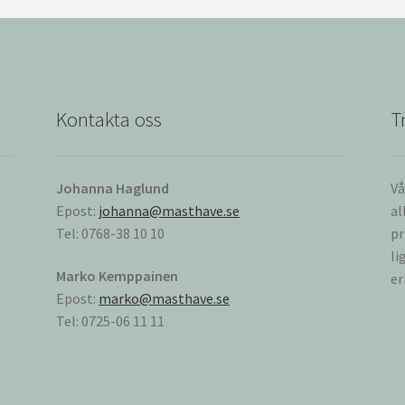
Kontakta oss
T
Johanna Haglund
Vå
Epost:
johanna@masthave.se
al
Tel: 0768-38 10 10
pr
li
Marko Kemppainen
er
Epost:
marko@masthave.se
Tel: 0725-06 11 11